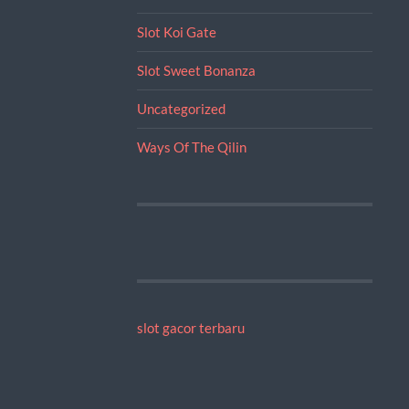
Slot Koi Gate
Slot Sweet Bonanza
Uncategorized
Ways Of The Qilin
slot gacor terbaru