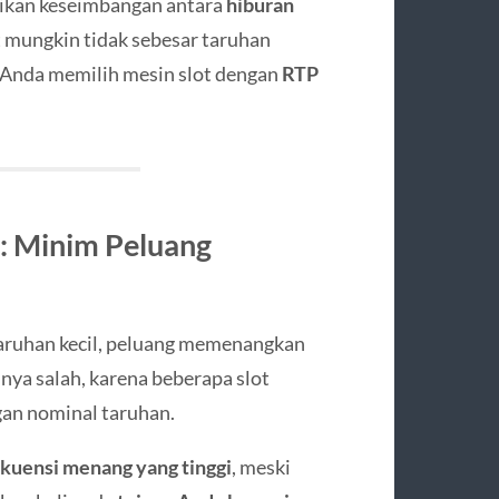
ikan keseimbangan antara
hiburan
t mungkin tidak sebesar taruhan
a Anda memilih mesin slot dengan
RTP
0: Minim Peluang
ruhan kecil, peluang memenangkan
hnya salah, karena beberapa slot
an nominal taruhan.
ekuensi menang yang tinggi
, meski