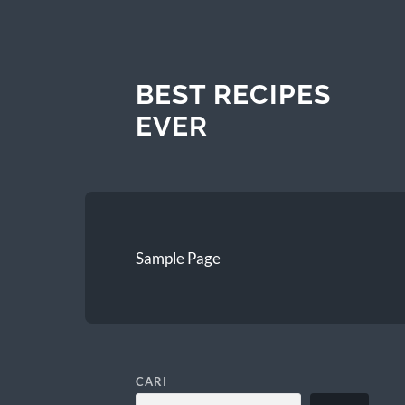
BEST RECIPES
EVER
Sample Page
CARI