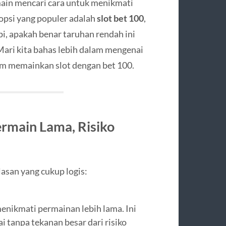
main mencari cara untuk menikmati
opsi yang populer adalah
slot bet 100
,
pi, apakah benar taruhan rendah ini
ari kita bahas lebih dalam mengenai
lam memainkan slot dengan bet 100.
ermain Lama, Risiko
lasan yang cukup logis:
enikmati permainan lebih lama. Ini
ai tanpa tekanan besar dari risiko