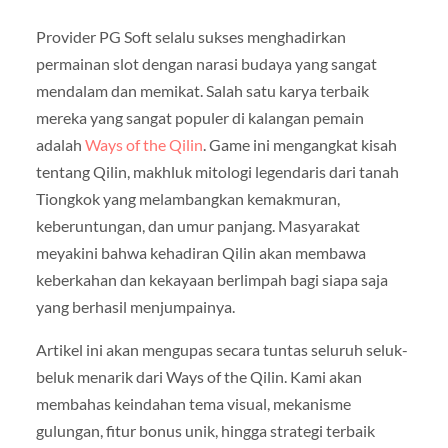
Provider PG Soft selalu sukses menghadirkan
permainan slot dengan narasi budaya yang sangat
mendalam dan memikat. Salah satu karya terbaik
mereka yang sangat populer di kalangan pemain
adalah
Ways of the Qilin
. Game ini mengangkat kisah
tentang Qilin, makhluk mitologi legendaris dari tanah
Tiongkok yang melambangkan kemakmuran,
keberuntungan, dan umur panjang. Masyarakat
meyakini bahwa kehadiran Qilin akan membawa
keberkahan dan kekayaan berlimpah bagi siapa saja
yang berhasil menjumpainya.
Artikel ini akan mengupas secara tuntas seluruh seluk-
beluk menarik dari Ways of the Qilin. Kami akan
membahas keindahan tema visual, mekanisme
gulungan, fitur bonus unik, hingga strategi terbaik