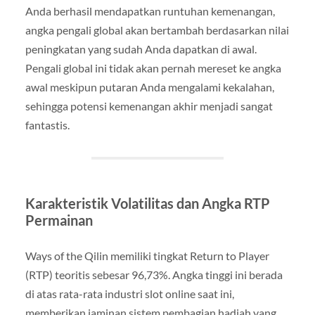
Anda berhasil mendapatkan runtuhan kemenangan,
angka pengali global akan bertambah berdasarkan nilai
peningkatan yang sudah Anda dapatkan di awal.
Pengali global ini tidak akan pernah mereset ke angka
awal meskipun putaran Anda mengalami kekalahan,
sehingga potensi kemenangan akhir menjadi sangat
fantastis.
Karakteristik Volatilitas dan Angka RTP
Permainan
Ways of the Qilin memiliki tingkat Return to Player
(RTP) teoritis sebesar 96,73%. Angka tinggi ini berada
di atas rata-rata industri slot online saat ini,
memberikan jaminan sistem pembagian hadiah yang