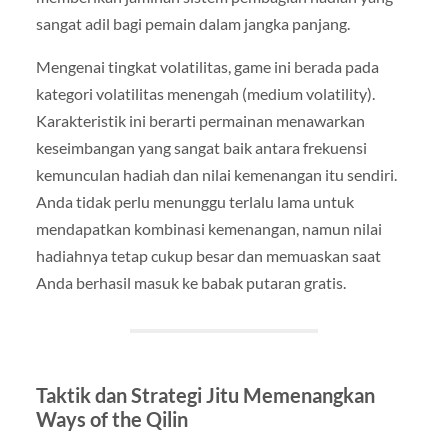
sangat adil bagi pemain dalam jangka panjang.
Mengenai tingkat volatilitas, game ini berada pada
kategori volatilitas menengah (medium volatility).
Karakteristik ini berarti permainan menawarkan
keseimbangan yang sangat baik antara frekuensi
kemunculan hadiah dan nilai kemenangan itu sendiri.
Anda tidak perlu menunggu terlalu lama untuk
mendapatkan kombinasi kemenangan, namun nilai
hadiahnya tetap cukup besar dan memuaskan saat
Anda berhasil masuk ke babak putaran gratis.
Taktik dan Strategi Jitu Memenangkan
Ways of the Qilin