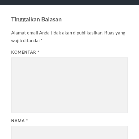
Tinggalkan Balasan
Alamat email Anda tidak akan dipublikasikan.
Ruas yang
wajib ditandai
*
KOMENTAR
*
NAMA
*