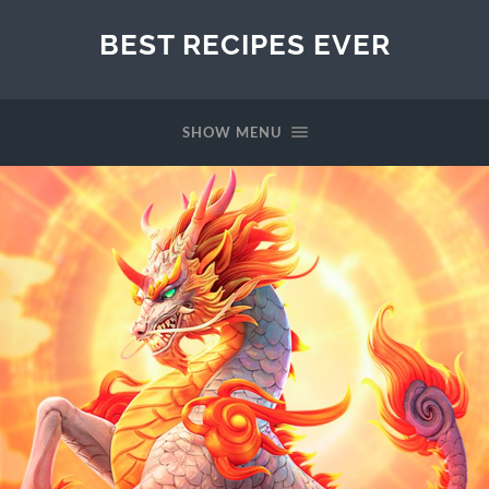
BEST RECIPES EVER
SHOW MENU