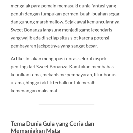
mengajak para pemain memasuki dunia fantasi yang
penuh dengan tumpukan permen, buah-buahan segar,
dan gunung marshmallow. Sejak awal kemunculannya,
Sweet Bonanza langsung menjadi game legendaris
yang wajib ada di setiap situs slot karena potensi
pembayaran jackpotnya yang sangat besar.
Artikel ini akan mengupas tuntas seluruh aspek
penting dari Sweet Bonanza. Kami akan membahas
keunikan tema, mekanisme pembayaran, fitur bonus
utama, hingga taktik terbaik untuk meraih
kemenangan maksimal.
Tema Dunia Gula yang Ceria dan
Memanjakan Mata