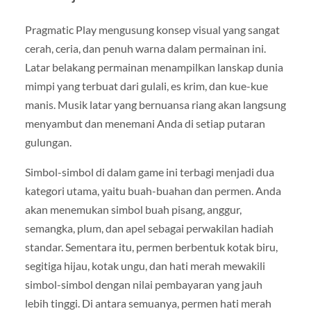
Pragmatic Play mengusung konsep visual yang sangat
cerah, ceria, dan penuh warna dalam permainan ini.
Latar belakang permainan menampilkan lanskap dunia
mimpi yang terbuat dari gulali, es krim, dan kue-kue
manis. Musik latar yang bernuansa riang akan langsung
menyambut dan menemani Anda di setiap putaran
gulungan.
Simbol-simbol di dalam game ini terbagi menjadi dua
kategori utama, yaitu buah-buahan dan permen. Anda
akan menemukan simbol buah pisang, anggur,
semangka, plum, dan apel sebagai perwakilan hadiah
standar. Sementara itu, permen berbentuk kotak biru,
segitiga hijau, kotak ungu, dan hati merah mewakili
simbol-simbol dengan nilai pembayaran yang jauh
lebih tinggi. Di antara semuanya, permen hati merah