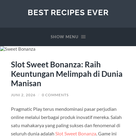
BEST RECIPES EVER
SHOW MENU
Slot Sweet Bonanza: Raih
Keuntungan Melimpah di Dunia
Manisan
JUNI 2, 2026
/
0 COMMENTS
Pragmatic Play terus mendominasi pasar perjudian
online melalui berbagai produk inovatif mereka. Salah
satu mahakarya yang paling sukses dan fenomenal di
seluruh dunia adalah
Slot Sweet Bonanza
. Game ini