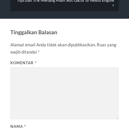
Tips dan Trik Menang Main Slot Gacor di Nexus Engine
»
Tinggalkan Balasan
Alamat email Anda tidak akan dipublikasikan.
Ruas yang
wajib ditandai
*
KOMENTAR
*
NAMA
*