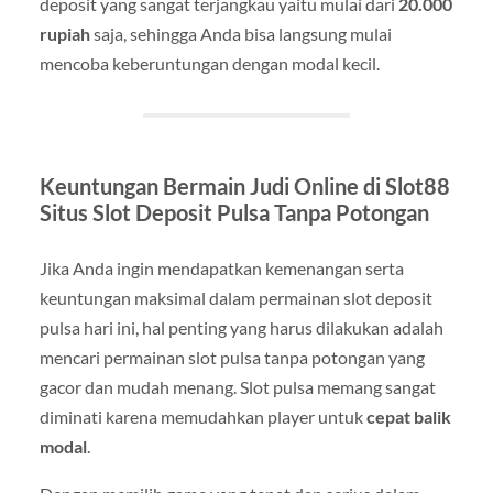
deposit yang sangat terjangkau yaitu mulai dari
20.000
rupiah
saja, sehingga Anda bisa langsung mulai
mencoba keberuntungan dengan modal kecil.
Keuntungan Bermain Judi Online di Slot88
Situs Slot Deposit Pulsa Tanpa Potongan
Jika Anda ingin mendapatkan kemenangan serta
keuntungan maksimal dalam permainan slot deposit
pulsa hari ini, hal penting yang harus dilakukan adalah
mencari permainan slot pulsa tanpa potongan yang
gacor dan mudah menang. Slot pulsa memang sangat
diminati karena memudahkan player untuk
cepat balik
modal
.