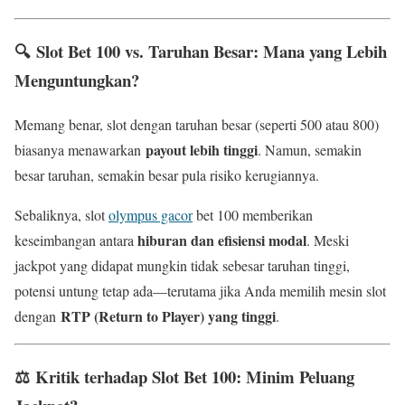
🔍
Slot Bet 100 vs. Taruhan Besar: Mana yang Lebih
Menguntungkan?
Memang benar, slot dengan taruhan besar (seperti 500 atau 800)
payout lebih tinggi
biasanya menawarkan
. Namun, semakin
besar taruhan, semakin besar pula risiko kerugiannya.
Sebaliknya, slot
olympus gacor
bet 100 memberikan
hiburan dan efisiensi modal
keseimbangan antara
. Meski
jackpot yang didapat mungkin tidak sebesar taruhan tinggi,
potensi untung tetap ada—terutama jika Anda memilih mesin slot
RTP (Return to Player) yang tinggi
dengan
.
⚖️
Kritik terhadap Slot Bet 100: Minim Peluang