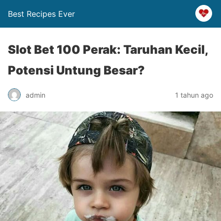
Best Recipes Ever
Slot Bet 100 Perak: Taruhan Kecil,
Potensi Untung Besar?
admin
1 tahun ago