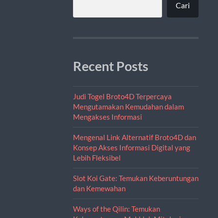
Cari
Recent Posts
Judi Togel Broto4D Terpercaya
Mengutamakan Kemudahan dalam
Mengakses Informasi
Mengenal Link Alternatif Broto4D dan
Konsep Akses Informasi Digital yang
Lebih Fleksibel
Slot Koi Gate: Temukan Keberuntungan
dan Kemewahan
Ways of the Qilin: Temukan