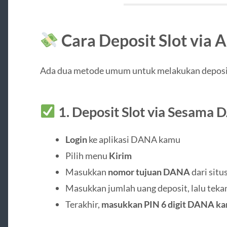
Cara Deposit Slot via 
Ada dua metode umum untuk melakukan deposit 
1. Deposit Slot via Sesama
Login
ke aplikasi DANA kamu
Pilih menu
Kirim
Masukkan
nomor tujuan DANA
dari situ
Masukkan jumlah uang deposit, lalu teka
Terakhir,
masukkan PIN 6 digit DANA k