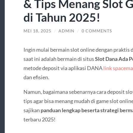
& Tips Menang Slot 
di Tahun 2025!
MEI 18, 2025
/
ADMIN
/
0 COMMENTS
Ingin mulai bermain slot online dengan praktis 
saat ini adalah bermain di situs
Slot Dana Ada 
metode deposit via aplikasi DANA
link spacem
dan efisien.
Namun, bagaimana sebenarnya cara deposit slo
tips agar bisa menang mudah di game slot online
sajikan
panduan lengkap beserta strategi berm
terbaru 2025!