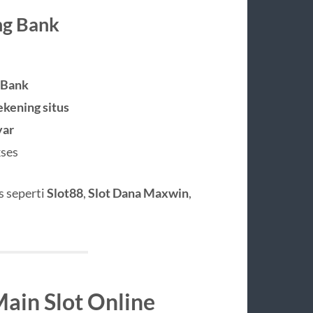
ng Bank
 Bank
kening situs
yar
kses
s seperti
Slot88
,
Slot Dana Maxwin
,
ain Slot Online