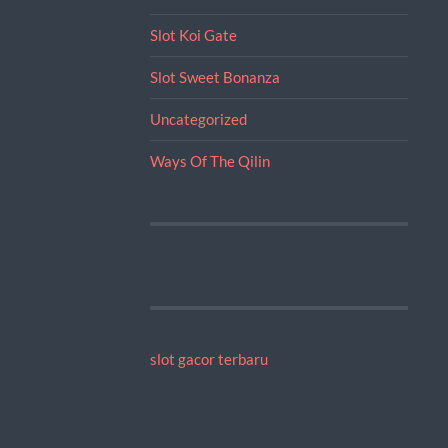
Slot Koi Gate
Slot Sweet Bonanza
Uncategorized
Ways Of The Qilin
slot gacor terbaru