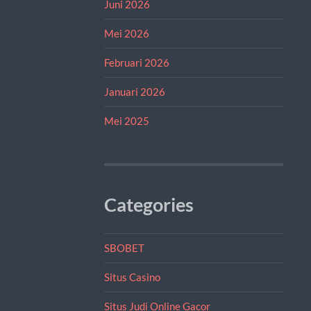
Juni 2026
Mei 2026
Februari 2026
Januari 2026
Mei 2025
Categories
SBOBET
Situs Casino
Situs Judi Online Gacor