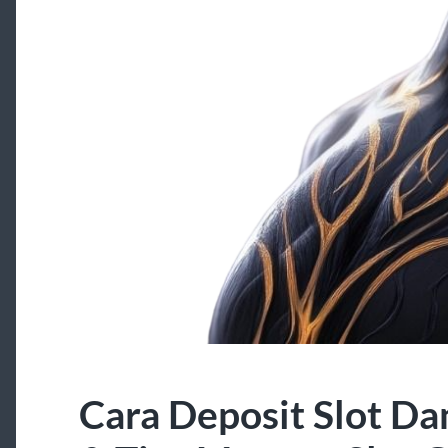
Cara Deposit Slot D