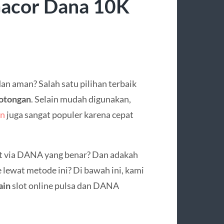
Gacor Dana 10K
dan aman? Salah satu pilihan terbaik
Potongan
. Selain mudah digunakan,
an
juga sangat populer karena cepat
t via DANA yang benar? Dan adakah
 lewat metode ini? Di bawah ini, kami
ain
slot online pulsa dan DANA