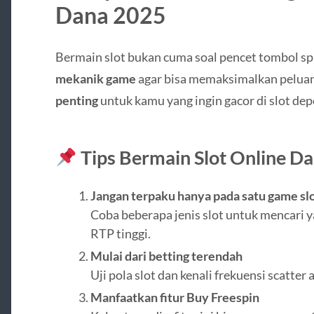
Dana 2025
Bermain slot bukan cuma soal pencet tombol sp
mekanik game
agar bisa memaksimalkan pelua
penting
untuk kamu yang ingin gacor di slot dep
Tips Bermain Slot Online Da
Jangan terpaku hanya pada satu game sl
Coba beberapa jenis slot untuk mencari 
RTP tinggi.
Mulai dari betting terendah
Uji pola slot dan kenali frekuensi scatter 
Manfaatkan fitur Buy Freespin