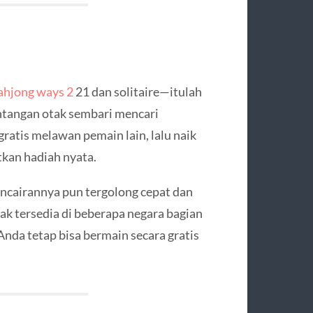
ahjong ways 2
21 dan solitaire—itulah
antangan otak sembari mencari
ratis melawan pemain lain, lalu naik
tkan hadiah nyata.
ncairannya pun tergolong cepat dan
ak tersedia di beberapa negara bagian
 Anda tetap bisa bermain secara gratis