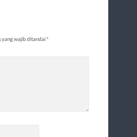
 yang wajib ditandai
*