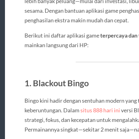
lebih banyak peluang—mulai dari investasi, lib
sesama. Dengan bantuan aplikasi game penghasi
penghasilan ekstra makin mudah dan cepat.
Berikut ini daftar aplikasi game
terpercaya dan
mainkan langsung dari HP:
1. Blackout Bingo
Bingo kini hadir dengan sentuhan modern yang
keberuntungan. Dalam
situs 888 hari ini
versi B
strategi, fokus, dan kecepatan untuk mengalahk
Permainannya singkat—sekitar 2 menit saja—