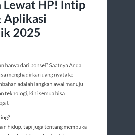
Lewat HP! Intip
 Aplikasi
aik 2025
n hanya dari ponsel? Saatnya Anda
bisa menghadirkan uang nyata ke
mbahan adalah langkah awal menuju
 teknologi, kini semua bisa
egal.
ing?
n hidup, tapi juga tentang membuka