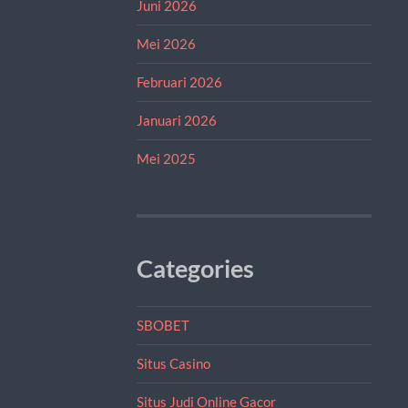
Juni 2026
Mei 2026
Februari 2026
Januari 2026
Mei 2025
Categories
SBOBET
Situs Casino
Situs Judi Online Gacor