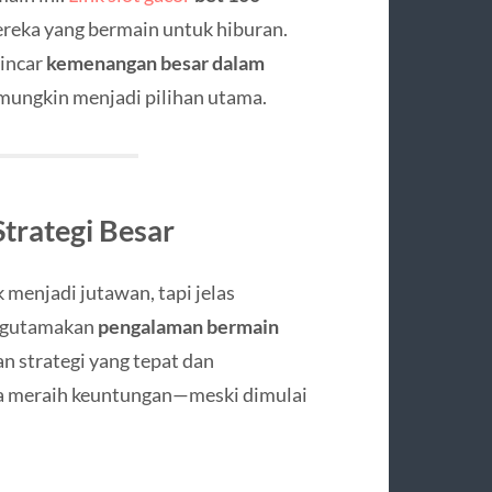
ereka yang bermain untuk hiburan.
incar
kemenangan besar dalam
r mungkin menjadi pilihan utama.
Strategi Besar
 menjadi jutawan, tapi jelas
engutamakan
pengalaman bermain
an strategi yang tepat dan
sa meraih keuntungan—meski dimulai