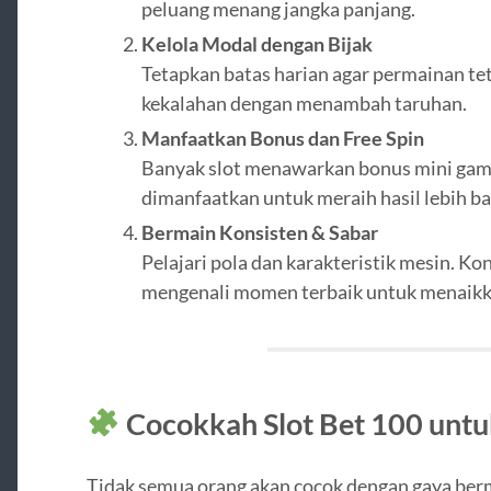
peluang menang jangka panjang.
Kelola Modal dengan Bijak
Tetapkan batas harian agar permainan te
kekalahan dengan menambah taruhan.
Manfaatkan Bonus dan Free Spin
Banyak slot menawarkan bonus mini game a
dimanfaatkan untuk meraih hasil lebih b
Bermain Konsisten & Sabar
Pelajari pola dan karakteristik mesin. 
mengenali momen terbaik untuk menaikk
Cocokkah Slot Bet 100 unt
Tidak semua orang akan cocok dengan gaya berm