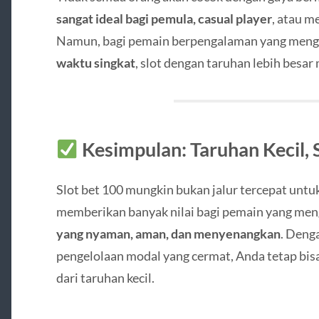
sangat ideal bagi pemula, casual player
, atau m
Namun, bagi pemain berpengalaman yang meng
waktu singkat
, slot dengan taruhan lebih besa
Kesimpulan: Taruhan Kecil, 
Slot bet 100 mungkin bukan jalur tercepat untuk
memberikan banyak nilai bagi pemain yang m
yang nyaman, aman, dan menyenangkan
. Deng
pengelolaan modal yang cermat, Anda tetap bi
dari taruhan kecil.