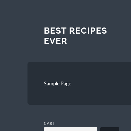
BEST RECIPES
EVER
Sample Page
CARI