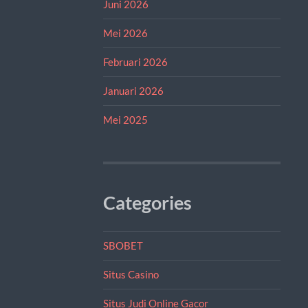
Juni 2026
Mei 2026
Februari 2026
Januari 2026
Mei 2025
Categories
SBOBET
Situs Casino
Situs Judi Online Gacor