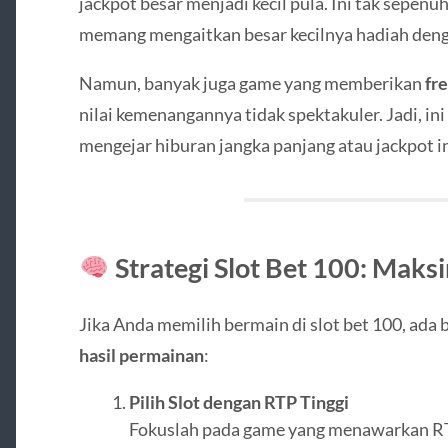
jackpot besar menjadi kecil pula. Ini tak sepenu
memang mengaitkan besar kecilnya hadiah deng
Namun, banyak juga game yang memberikan
fr
nilai kemenangannya tidak spektakuler. Jadi, in
mengejar hiburan jangka panjang atau jackpot i
Strategi Slot Bet 100: Mak
Jika Anda memilih bermain di slot bet 100, ada
hasil permainan
:
Pilih Slot dengan RTP Tinggi
Fokuslah pada game yang menawarkan RT