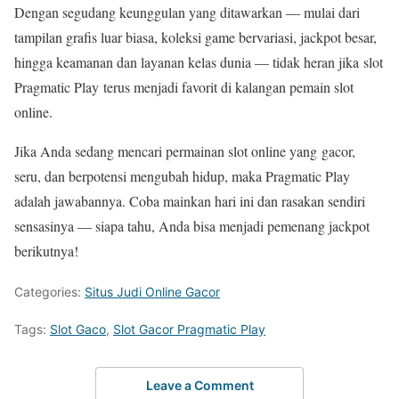
Dengan segudang keunggulan yang ditawarkan — mulai dari
tampilan grafis luar biasa, koleksi game bervariasi, jackpot besar,
hingga keamanan dan layanan kelas dunia — tidak heran jika slot
Pragmatic Play terus menjadi favorit di kalangan pemain slot
online.
Jika Anda sedang mencari permainan slot online yang gacor,
seru, dan berpotensi mengubah hidup, maka Pragmatic Play
adalah jawabannya. Coba mainkan hari ini dan rasakan sendiri
sensasinya — siapa tahu, Anda bisa menjadi pemenang jackpot
berikutnya!
Categories:
Situs Judi Online Gacor
Tags:
Slot Gaco
,
Slot Gacor Pragmatic Play
Leave a Comment