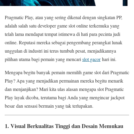
Pragmatic Play, atau yang sering dikenal dengan singkatan PP,
adalah salah satu developer game slot online terkemuka yang
telah lama mendapat tempat istimewa di hati para pecinta judi
online. Reputasi mereka sebagai pengembang perangkat lunak
unggulan di industri ini terus tumbuh pesat, menjadikannya
pilihan utama bagi pemain yang mencari
slot gacor
hari ini.
Mengapa begitu banyak pemain memilih game slot dari Pragmatic
Play? Apa yang menjadikan permainan mereka begitu menarik
dan menjanjikan? Mari kita ulas alasan mengapa slot Pragmatic
Play layak dicoba, terutama bagi Anda yang mengincar jackpot
besar dan sensasi bermain yang tak terlupakan.
1. Visual Berkualitas Tinggi dan Desain Memukau