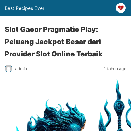
Best Recipes Ever
Slot Gacor Pragmatic Play:
Peluang Jackpot Besar dari
Provider Slot Online Terbaik
admin
1 tahun ago