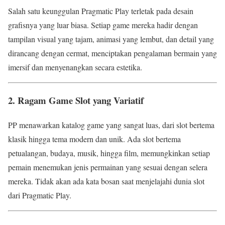
Salah satu keunggulan Pragmatic Play terletak pada desain
grafisnya yang luar biasa. Setiap game mereka hadir dengan
tampilan visual yang tajam, animasi yang lembut, dan detail yang
dirancang dengan cermat, menciptakan pengalaman bermain yang
imersif dan menyenangkan secara estetika.
2. Ragam Game Slot yang Variatif
PP menawarkan katalog game yang sangat luas, dari slot bertema
klasik hingga tema modern dan unik. Ada slot bertema
petualangan, budaya, musik, hingga film, memungkinkan setiap
pemain menemukan jenis permainan yang sesuai dengan selera
mereka. Tidak akan ada kata bosan saat menjelajahi dunia slot
dari Pragmatic Play.