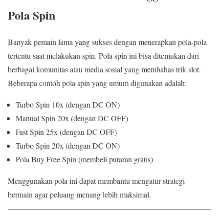
Pola Spin
Banyak pemain lama yang sukses dengan menerapkan pola-pola
tertentu saat melakukan spin. Pola spin ini bisa ditemukan dari
berbagai komunitas atau media sosial yang membahas trik slot.
Beberapa contoh pola spin yang umum digunakan adalah:
Turbo Spin 10x (dengan DC ON)
Manual Spin 20x (dengan DC OFF)
Fast Spin 25x (dengan DC OFF)
Turbo Spin 20x (dengan DC ON)
Pola Buy Free Spin (membeli putaran gratis)
Menggunakan pola ini dapat membantu mengatur strategi
bermain agar peluang menang lebih maksimal.