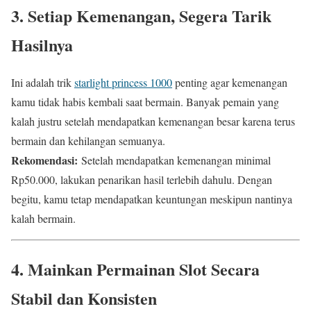
3. Setiap Kemenangan, Segera Tarik
Hasilnya
Ini adalah trik
starlight princess 1000
penting agar kemenangan
kamu tidak habis kembali saat bermain. Banyak pemain yang
kalah justru setelah mendapatkan kemenangan besar karena terus
bermain dan kehilangan semuanya.
Rekomendasi:
Setelah mendapatkan kemenangan minimal
Rp50.000, lakukan penarikan hasil terlebih dahulu. Dengan
begitu, kamu tetap mendapatkan keuntungan meskipun nantinya
kalah bermain.
4. Mainkan Permainan Slot Secara
Stabil dan Konsisten