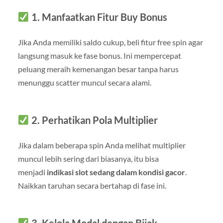
1. Manfaatkan Fitur Buy Bonus
Jika Anda memiliki saldo cukup, beli fitur free spin agar
langsung masuk ke fase bonus. Ini mempercepat
peluang meraih kemenangan besar tanpa harus
menunggu scatter muncul secara alami.
2. Perhatikan Pola Multiplier
Jika dalam beberapa spin Anda melihat multiplier
muncul lebih sering dari biasanya, itu bisa
menjadi
indikasi slot sedang dalam kondisi gacor
.
Naikkan taruhan secara bertahap di fase ini.
3. Kelola Modal dengan Bijak