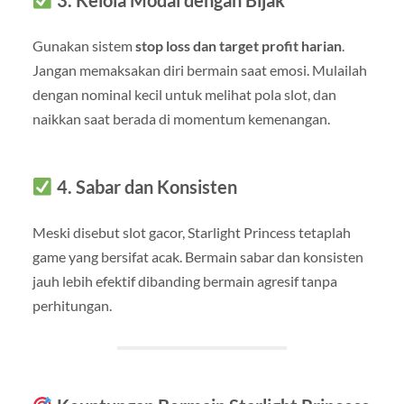
Gunakan sistem
stop loss dan target profit harian
.
Jangan memaksakan diri bermain saat emosi. Mulailah
dengan nominal kecil untuk melihat pola slot, dan
naikkan saat berada di momentum kemenangan.
4. Sabar dan Konsisten
Meski disebut slot gacor, Starlight Princess tetaplah
game yang bersifat acak. Bermain sabar dan konsisten
jauh lebih efektif dibanding bermain agresif tanpa
perhitungan.