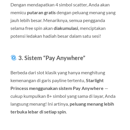
Dengan mendapatkan 4 simbol scatter, Anda akan
memicu
putaran gratis
dengan peluang menang yang
jauh lebih besar. Menariknya, semua pengganda
selama free spin akan
diakumulasi
, menciptakan
potensi ledakan hadiah besar dalam satu sesi!
3. Sistem “Pay Anywhere”
Berbeda dari slot klasik yang hanya menghitung
kemenangan di garis payline tertentu,
Starlight
Princess menggunakan sistem Pay Anywhere
—
cukup kumpulkan 8+ simbol yang sama di layar, Anda
langsung menang! Ini artinya,
peluang menang lebih
terbuka lebar di setiap spin
.