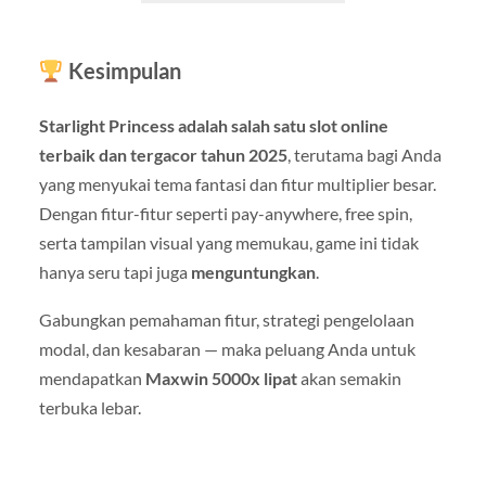
Kesimpulan
Starlight Princess adalah salah satu slot online
terbaik dan tergacor tahun 2025
, terutama bagi Anda
yang menyukai tema fantasi dan fitur multiplier besar.
Dengan fitur-fitur seperti pay-anywhere, free spin,
serta tampilan visual yang memukau, game ini tidak
hanya seru tapi juga
menguntungkan
.
Gabungkan pemahaman fitur, strategi pengelolaan
modal, dan kesabaran — maka peluang Anda untuk
mendapatkan
Maxwin 5000x lipat
akan semakin
terbuka lebar.