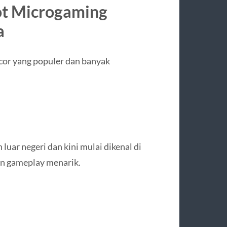
ot Microgaming
a
cor yang populer dan banyak
luar negeri dan kini mulai dikenal di
n gameplay menarik.