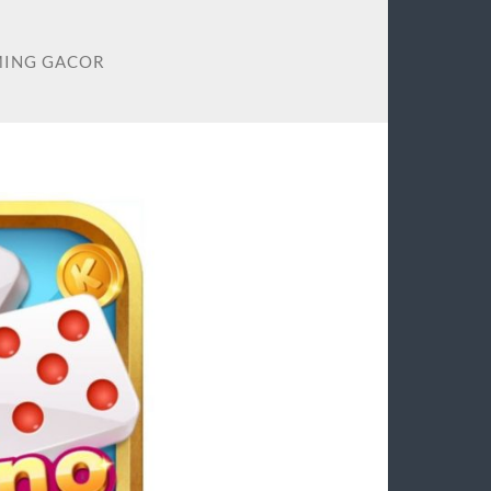
MING GACOR