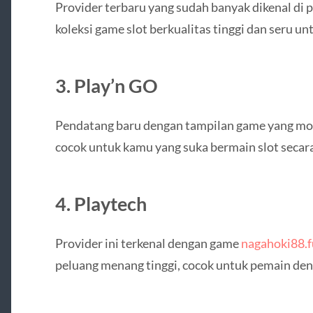
Provider terbaru yang sudah banyak dikenal di 
koleksi game slot berkualitas tinggi dan seru u
3.
Play’n GO
Pendatang baru dengan tampilan game yang mod
cocok untuk kamu yang suka bermain slot secar
4.
Playtech
Provider ini terkenal dengan game
nagahoki88.
peluang menang tinggi, cocok untuk pemain den